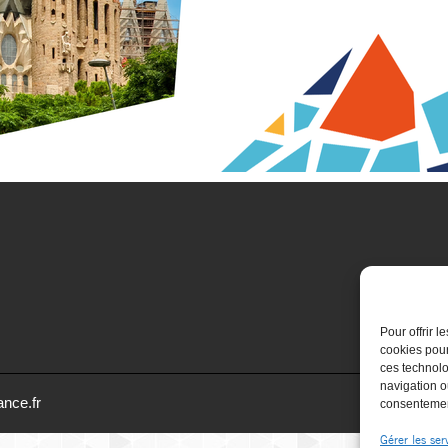
Pour offrir 
cookies pour
ces technolo
navigation ou
ance.fr
consentement
Gérer les ser