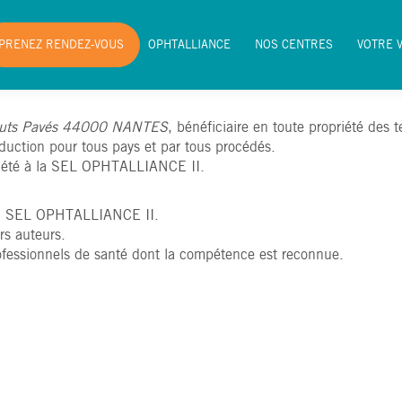
PRENEZ RENDEZ-VOUS
OPHTALLIANCE
NOS CENTRES
VOTRE 
PRENEZ RENDEZ-VOUS
OPHTALLIANCE
NOS CENTRES
VOTRE 
auts Pavés 44000 NANTES
, bénéficiaire en toute propriété des t
aduction pour tous pays et par tous procédés.
riété à la SEL OPHTALLIANCE II.
 la SEL OPHTALLIANCE II.
rs auteurs.
rofessionnels de santé dont la compétence est reconnue.