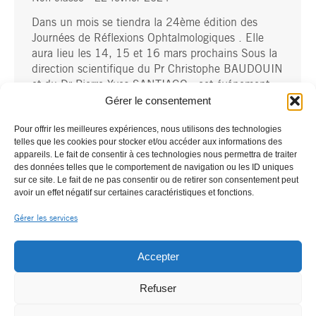
Dans un mois se tiendra la 24ème édition des
Journées de Réflexions Ophtalmologiques . Elle
aura lieu les 14, 15 et 16 mars prochains Sous la
direction scientifique du Pr Christophe BAUDOUIN
et du Dr Pierre-Yves SANTIAGO , cet événement
Gérer le consentement
aura pour thème le vieillissement oculaire avec un
focus sur l’apport de l’intelligence artificielle dans
Pour offrir les meilleures expériences, nous utilisons des technologies
les
telles que les cookies pour stocker et/ou accéder aux informations des
appareils. Le fait de consentir à ces technologies nous permettra de traiter
des données telles que le comportement de navigation ou les ID uniques
sur ce site. Le fait de ne pas consentir ou de retirer son consentement peut
avoir un effet négatif sur certaines caractéristiques et fonctions.
Gérer les services
Accepter
Refuser
© OPHTALLIANCE |
|
Mentions légales