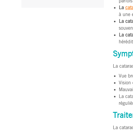
parfois
La
cat
à une e
La cat
souvent
La cata
hérédit
Symp
La catara
Vue bro
Vision 
Mauvai
La cata
réguli
Trait
La catara