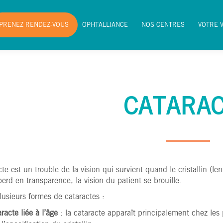
PRENEZ RENDEZ-VOUS
OPHTALLIANCE
NOS CENTRES
VOTRE 
PRENEZ RENDEZ-VOUS
OPHTALLIANCE
NOS CENTRES
VOTRE 
CATARA
te est un trouble de la vision qui survient quand le cristallin (lent
 perd en transparence, la vision du patient se brouille.
plusieurs formes de cataractes :
racte liée à l’âge
: la cataracte apparaît principalement chez les 