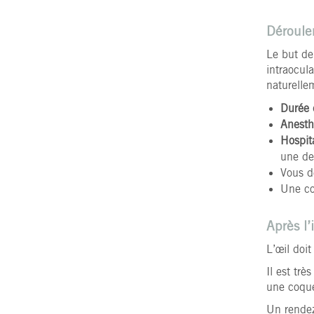
Déroule
Le but de 
intraocul
naturellem
Durée d
Anesth
Hospita
une de
Vous d
Une col
Après l’
L’œil doit
Il est trè
une coque 
Un rendez-