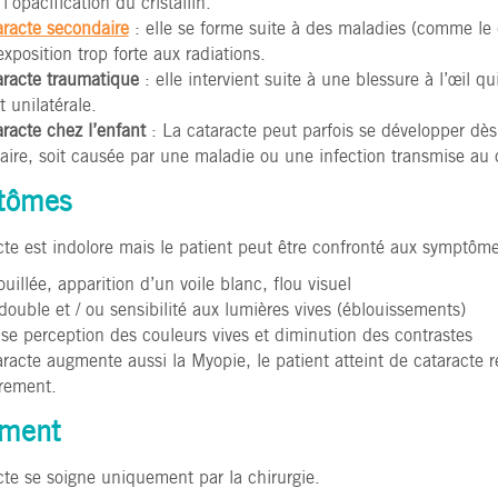
 l’opacification du cristallin.
aracte secondaire
: elle se forme suite à des maladies (comme le 
xposition trop forte aux radiations.
aracte traumatique
: elle intervient suite à une blessure à l’œil qui
 unilatérale.
racte chez l’enfant
: La cataracte peut parfois se développer dès 
aire, soit causée par une maladie ou une infection transmise au 
tômes
cte est indolore mais le patient peut être confronté aux symptôme
uillée, apparition d’un voile blanc, flou visuel
double et / ou sensibilité aux lumières vives (éblouissements)
se perception des couleurs vives et diminution des contrastes
racte augmente aussi la Myopie, le patient atteint de cataracte r
èrement.
ement
cte se soigne uniquement par la chirurgie.